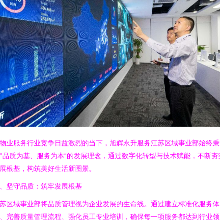
物业服务行业竞争日益激烈的当下，旭辉永升服务江苏区域事业部始终秉
“品质为基、服务为本”的发展理念，通过数字化转型与技术赋能，不断夯
展根基，构筑美好生活新图景。
、坚守品质：筑牢发展根基
苏区域事业部将品质管理视为企业发展的生命线。通过建立标准化服务体
、完善质量管理流程、强化员工专业培训，确保每一项服务都达到行业领