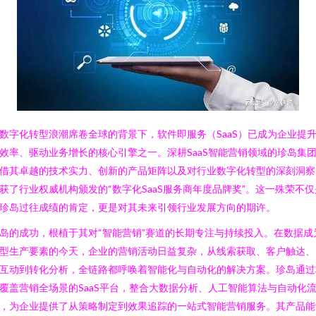
数字化转型浪潮席卷全球的背景下，软件即服务（SaaS）已成为企业提
效率、驱动业务增长的核心引擎之一。深耕SaaS智能营销领域的珍岛集
借其卓越的技术实力、创新的产品矩阵以及对行业数字化转型的深刻洞察
获了行业权威机构颁发的“数字化SaaS服务商年度品牌奖”。这一殊荣不仅
珍岛过往成绩的肯定，更是对其未来引领行业发展方向的期许。
岛的成功，根植于其对“智能营销”赛道的长期专注与持续投入。在数据成
型生产要素的今天，企业的营销活动日益复杂，从线索获取、客户触达、
互动到转化分析，全链路都呼唤着智能化与自动化的解决方案。珍岛通过
覆盖营销全场景的SaaS平台，整合大数据分析、人工智能算法与自动化
，为企业提供了从策略制定到效果追踪的一站式智能营销服务。其产品能