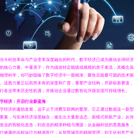
当今科技革命与产业变革深度融合的时代，数字经济已成为驱动全球经济
的核心力量。中量质子，作为描述特定能级或规模的质子束流，其概念虽
物理科学，却巧妙隐喻了数字经济中一股精准、聚焦且能量可观的技术驱
。这股力量正以前所未有的深度和广度，重塑产业结构，开辟崭新赛道，
行各业带来历史性机遇，并推动企业通过数智化升级实现可持续增长。
字经济：开启行业新蓝海
字经济的蓬勃发展，远不止于消费互联网的繁荣。它正通过数据这一新型
要素，与实体经济深度融合，催生出大量新业态、新模式和新产业。从传
造业的智能化改造，到农业的精准种植与溯源；从金融科技的普惠服务，
疗健康的远程诊疗与精准医疗；从智慧城市的精细管理，到文化创意产业