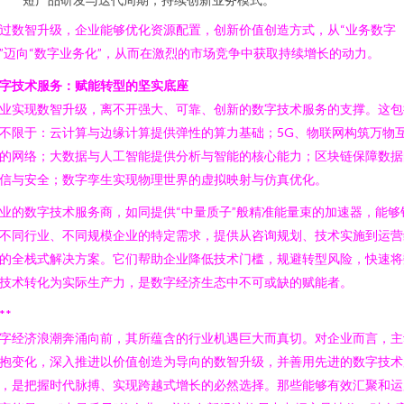
过数智升级，企业能够优化资源配置，创新价值创造方式，从“业务数字
”迈向“数字业务化”，从而在激烈的市场竞争中获取持续增长的动力。
字技术服务：赋能转型的坚实底座
业实现数智升级，离不开强大、可靠、创新的数字技术服务的支撑。这包
不限于：云计算与边缘计算提供弹性的算力基础；5G、物联网构筑万物
的网络；大数据与人工智能提供分析与智能的核心能力；区块链保障数据
信与安全；数字孪生实现物理世界的虚拟映射与仿真优化。
业的数字技术服务商，如同提供“中量质子”般精准能量束的加速器，能够
不同行业、不同规模企业的特定需求，提供从咨询规划、技术实施到运营
的全栈式解决方案。它们帮助企业降低技术门槛，规避转型风险，快速将
技术转化为实际生产力，是数字经济生态中不可或缺的赋能者。
**
字经济浪潮奔涌向前，其所蕴含的行业机遇巨大而真切。对企业而言，主
抱变化，深入推进以价值创造为导向的数智升级，并善用先进的数字技术
，是把握时代脉搏、实现跨越式增长的必然选择。那些能够有效汇聚和运