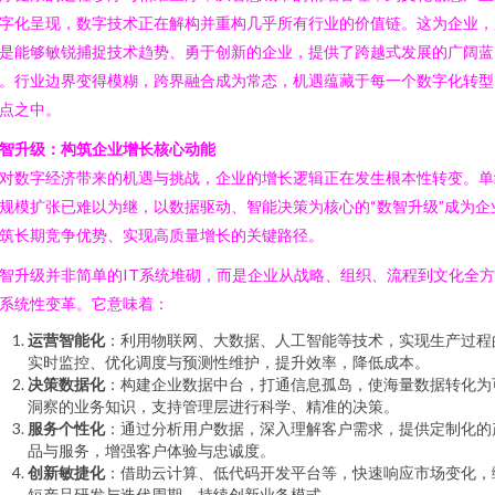
字化呈现，数字技术正在解构并重构几乎所有行业的价值链。这为企业，
是能够敏锐捕捉技术趋势、勇于创新的企业，提供了跨越式发展的广阔蓝
。行业边界变得模糊，跨界融合成为常态，机遇蕴藏于每一个数字化转型
点之中。
智升级：构筑企业增长核心动能
对数字经济带来的机遇与挑战，企业的增长逻辑正在发生根本性转变。单
规模扩张已难以为继，以数据驱动、智能决策为核心的“数智升级”成为企
筑长期竞争优势、实现高质量增长的关键路径。
智升级并非简单的IT系统堆砌，而是企业从战略、组织、流程到文化全
系统性变革。它意味着：
运营智能化
：利用物联网、大数据、人工智能等技术，实现生产过程
实时监控、优化调度与预测性维护，提升效率，降低成本。
决策数据化
：构建企业数据中台，打通信息孤岛，使海量数据转化为
洞察的业务知识，支持管理层进行科学、精准的决策。
服务个性化
：通过分析用户数据，深入理解客户需求，提供定制化的
品与服务，增强客户体验与忠诚度。
创新敏捷化
：借助云计算、低代码开发平台等，快速响应市场变化，
短产品研发与迭代周期，持续创新业务模式。